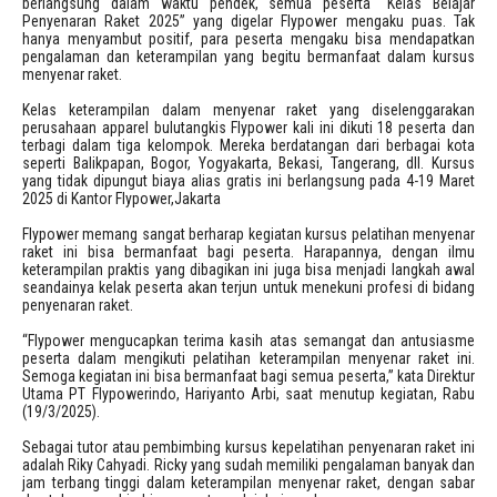
berlangsung dalam waktu pendek, semua peserta “Kelas Belajar
Maiken Fruergaard
PB TANGKAS
Equipment
BWF Calendar
Socks
Short Pants
Backpack
2015
Penyenaran Raket 2025” yang digelar Flypower mengaku puas. Tak
hanya menyambut positif, para peserta mengaku bisa mendapatkan
Sara Thygesen
Rackets
PBSI Tournament
String
Skirt & Dress
Double Bags
Badminton Flooring
pengalaman dan keterampilan yang begitu bermanfaat dalam kursus
menyenar raket.
Linda Efler
Shoes
Wristband
Sling Bags
Net
Kelas keterampilan dalam menyenar raket yang diselenggarakan
perusahaan apparel bulutangkis Flypower kali ini dikuti 18 peserta dan
terbagi dalam tiga kelompok. Mereka berdatangan dari berbagai kota
Jones Ralfy Jansen
Shuttlecock
Net Pole
seperti Balikpapan, Bogor, Yogyakarta, Bekasi, Tangerang, dll. Kursus
yang tidak dipungut biaya alias gratis ini berlangsung pada 4-19 Maret
2025 di Kantor Flypower,Jakarta
Mads Vestergaard
String Machine
Flypower memang sangat berharap kegiatan kursus pelatihan menyenar
raket ini bisa bermanfaat bagi peserta. Harapannya, dengan ilmu
Daniel Lundgaard
keterampilan praktis yang dibagikan ini juga bisa menjadi langkah awal
seandainya kelak peserta akan terjun untuk menekuni profesi di bidang
penyenaran raket.
“Flypower mengucapkan terima kasih atas semangat dan antusiasme
peserta dalam mengikuti pelatihan keterampilan menyenar raket ini.
Semoga kegiatan ini bisa bermanfaat bagi semua peserta,” kata Direktur
Utama PT Flypowerindo, Hariyanto Arbi, saat menutup kegiatan, Rabu
(19/3/2025).
Sebagai tutor atau pembimbing kursus kepelatihan penyenaran raket ini
adalah Riky Cahyadi. Ricky yang sudah memiliki pengalaman banyak dan
jam terbang tinggi dalam keterampilan menyenar raket, dengan sabar