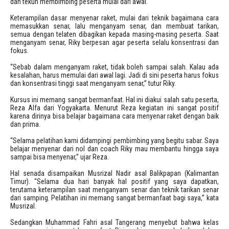
dan tekun membimbing peserta mulai dari awal.
Keterampilan dasar menyenar raket, mulai dari teknik bagaimana cara
memasukkan senar, lalu menganyam senar, dan membuat tarikan,
semua dengan telaten dibagikan kepada masing-masing peserta. Saat
menganyam senar, Riky berpesan agar peserta selalu konsentrasi dan
fokus.
“Sebab dalam menganyam raket, tidak boleh sampai salah. Kalau ada
kesalahan, harus memulai dari awal lagi. Jadi di sini peserta harus fokus
dan konsentrasi tinggi saat menganyam senar,” tutur Riky.
Kursus ini memang sangat bermanfaat. Hal ini diakui salah satu peserta,
Reza Alfa dari Yogyakarta. Menurut Reza kegiatan ini sangat positif
karena dirinya bisa belajar bagaimana cara menyenar raket dengan baik
dan prima.
“Selama pelatihan kami didampingi pembimbing yang begitu sabar. Saya
belajar menyenar dari nol dan coach Riky mau membantu hingga saya
sampai bisa menyenar,” ujar Reza.
Hal senada disampaikan Musrizal Nadir asal Balikpapan (Kalimantan
Timur). “Selama dua hari banyak hal positif yang saya dapatkan,
terutama keterampilan saat menganyam senar dan teknik tarikan senar
dari samping. Pelatihan ini memang sangat bermanfaat bagi saya,” kata
Musrizal.
Sedangkan Muhammad Fahri asal Tangerang menyebut bahwa kelas