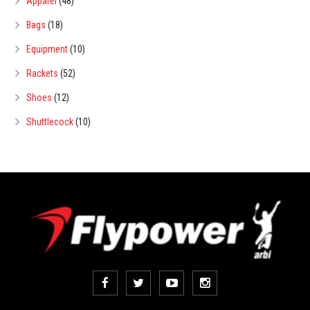
Apparel
(48)
Bags
(18)
Equipment
(10)
Rackets
(52)
Shoes
(12)
Shuttlecock
(10)